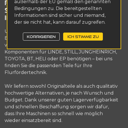
außerhalb der EU gemäß den genannten
FÜR GABELSTAPLER –
Bedingungen zu. Die bereitgestellten
SCHNELL, ZUVERLÄSSIG UND
Informationen sind sicher und niemand,
IN BESTER QUALITÄT
der sie nicht hat, kann darauf zugreifen.
Unsere Firma bietet eine breite Auswahl an
KORRIGIEREN
ICH STIMME ZU
Ersatzteilen und Zubehör für Gabelstapler
verschiedenster Marken. Egal ob Sie
Komponenten für LINDE, STILL, JUNGHEINRICH,
TOYOTA, BT, HELI oder EP benötigen – bei uns
finden Sie die passenden Teile für Ihre
Flurfördertechnik.
Wir liefern sowohl Originalteile als auch qualitativ
hochwertige Alternativen, je nach Wunsch und
Budget. Dank unserer guten Lagerverfügbarkeit
und schnellen Beschaffung sorgen wir dafür,
dass Ihre Maschinen so schnell wie möglich
wieder einsatzbereit sind.