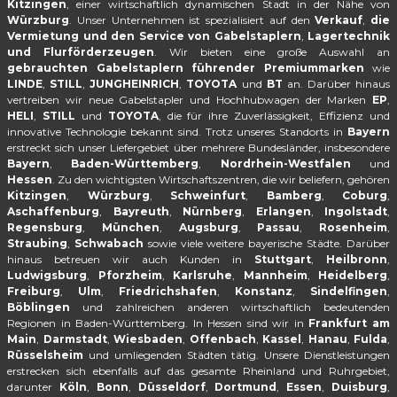
Kitzingen
, einer wirtschaftlich dynamischen Stadt in der Nähe von
Würzburg
. Unser Unternehmen ist spezialisiert auf den
Verkauf
,
die
Vermietung und den Service von Gabelstaplern
,
Lagertechnik
und Flurförderzeugen
. Wir bieten eine große Auswahl an
gebrauchten Gabelstaplern führender Premiummarken
wie
LINDE
,
STILL
,
JUNGHEINRICH
,
TOYOTA
und
BT
an. Darüber hinaus
vertreiben wir neue Gabelstapler und Hochhubwagen der Marken
EP
,
HELI
,
STILL
und
TOYOTA
, die für ihre Zuverlässigkeit, Effizienz und
innovative Technologie bekannt sind. Trotz unseres Standorts in
Bayern
erstreckt sich unser Liefergebiet über mehrere Bundesländer, insbesondere
Bayern
,
Baden-Württemberg
,
Nordrhein-Westfalen
und
Hessen
. Zu den wichtigsten Wirtschaftszentren, die wir beliefern, gehören
Kitzingen
,
Würzburg
,
Schweinfurt
,
Bamberg
,
Coburg
,
Aschaffenburg
,
Bayreuth
,
Nürnberg
,
Erlangen
,
Ingolstadt
,
Regensburg
,
München
,
Augsburg
,
Passau
,
Rosenheim
,
Straubing
,
Schwabach
sowie viele weitere bayerische Städte. Darüber
hinaus betreuen wir auch Kunden in
Stuttgart
,
Heilbronn
,
Ludwigsburg
,
Pforzheim
,
Karlsruhe
,
Mannheim
,
Heidelberg
,
Freiburg
,
Ulm
,
Friedrichshafen
,
Konstanz
,
Sindelfingen
,
Böblingen
und zahlreichen anderen wirtschaftlich bedeutenden
Regionen in Baden-Württemberg. In Hessen sind wir in
Frankfurt am
Main
,
Darmstadt
,
Wiesbaden
,
Offenbach
,
Kassel
,
Hanau
,
Fulda
,
Rüsselsheim
und umliegenden Städten tätig. Unsere Dienstleistungen
erstrecken sich ebenfalls auf das gesamte Rheinland und Ruhrgebiet,
darunter
Köln
,
Bonn
,
Düsseldorf
,
Dortmund
,
Essen
,
Duisburg
,