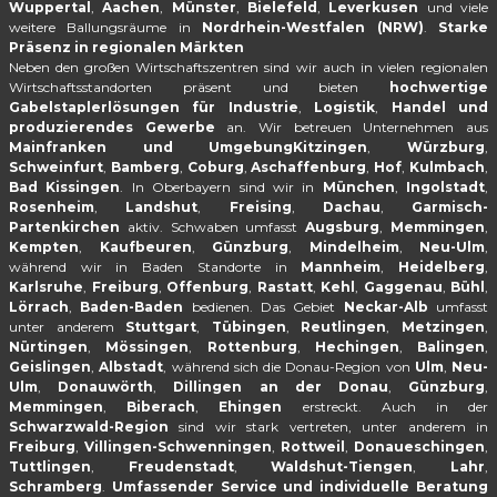
Wuppertal
,
Aachen
,
Münster
,
Bielefeld
,
Leverkusen
und viele
weitere Ballungsräume in
Nordrhein-Westfalen (NRW)
.
Starke
Präsenz in regionalen Märkten
Neben den großen Wirtschaftszentren sind wir auch in vielen regionalen
Wirtschaftsstandorten präsent und bieten
hochwertige
Gabelstaplerlösungen für Industrie
,
Logistik
,
Handel und
produzierendes Gewerbe
an. Wir betreuen Unternehmen aus
Mainfranken und UmgebungKitzingen
,
Würzburg
,
Schweinfurt
,
Bamberg
,
Coburg
,
Aschaffenburg
,
Hof
,
Kulmbach
,
Bad Kissingen
. In Oberbayern sind wir in
München
,
Ingolstadt
,
Rosenheim
,
Landshut
,
Freising
,
Dachau
,
Garmisch-
Partenkirchen
aktiv. Schwaben umfasst
Augsburg
,
Memmingen
,
Kempten
,
Kaufbeuren
,
Günzburg
,
Mindelheim
,
Neu-Ulm
,
während wir in Baden Standorte in
Mannheim
,
Heidelberg
,
Karlsruhe
,
Freiburg
,
Offenburg
,
Rastatt
,
Kehl
,
Gaggenau
,
Bühl
,
Lörrach
,
Baden-Baden
bedienen. Das Gebiet
Neckar-Alb
umfasst
unter anderem
Stuttgart
,
Tübingen
,
Reutlingen
,
Metzingen
,
Nürtingen
,
Mössingen
,
Rottenburg
,
Hechingen
,
Balingen
,
Geislingen
,
Albstadt
, während sich die Donau-Region von
Ulm
,
Neu-
Ulm
,
Donauwörth
,
Dillingen an der Donau
,
Günzburg
,
Memmingen
,
Biberach
,
Ehingen
erstreckt. Auch in der
Schwarzwald-Region
sind wir stark vertreten, unter anderem in
Freiburg
,
Villingen-Schwenningen
,
Rottweil
,
Donaueschingen
,
Tuttlingen
,
Freudenstadt
,
Waldshut-Tiengen
,
Lahr
,
Schramberg
.
Umfassender Service und individuelle Beratung