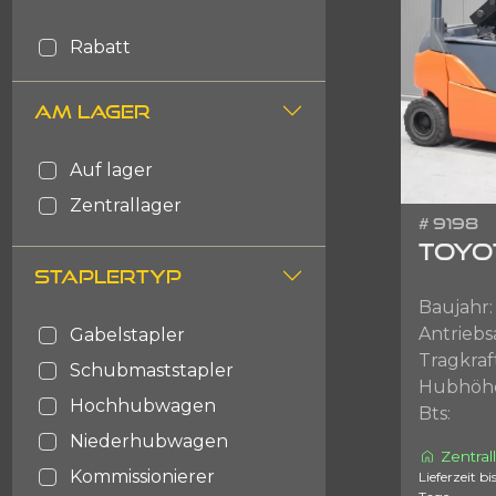
Rabatt
AM LAGER
auf lager
zentrallager
# 9198
TOYO
STAPLERTYP
Baujahr:
Antriebs
gabelstapler
Tragkraf
schubmaststapler
Hubhöh
hochhubwagen
Bts:
niederhubwagen
Zentral
kommissionierer
Lieferzeit bis zu 3