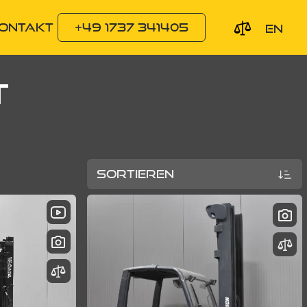
+49 1737 341405
KONTAKT
EN
T
SORTIEREN