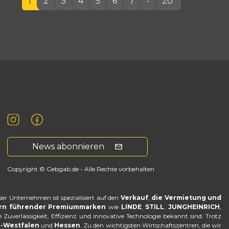
1
2
3
4
5
6
7
-
20
News abonnieren
Copyright © Gebgab.de - Alle Rechte vorbehalten
ser Unternehmen ist spezialisiert auf den
Verkauf
,
die Vermietung und
ern führender Premiummarken
wie
LINDE
,
STILL
,
JUNGHEINRICH
,
hre Zuverlässigkeit, Effizienz und innovative Technologie bekannt sind. Trotz
-Westfalen
und
Hessen
. Zu den wichtigsten Wirtschaftszentren, die wir