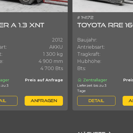
# 14172
R A 1.3 XNT
TOYOTA RRE 16
2012
Baujahr:
art:
AKKU
Antriebsart:
t:
1 300 kg
Tragkraft:
e:
4 900 mm
Hubhöhe:
4 700 Bts
Bts:
lager
Zentrallager
Preis auf Anfrage
Prei
Lieferzeit bis zu 3
Tage
AIL
ANFRAGEN
DETAIL
A