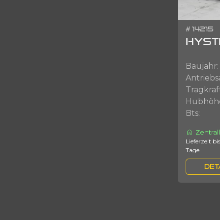
# 14215
HYSTE
Baujahr:
Antriebs
Tragkraf
Hubhöh
Bts:
Zentral
Lieferzeit bis zu 3
Tage
DET