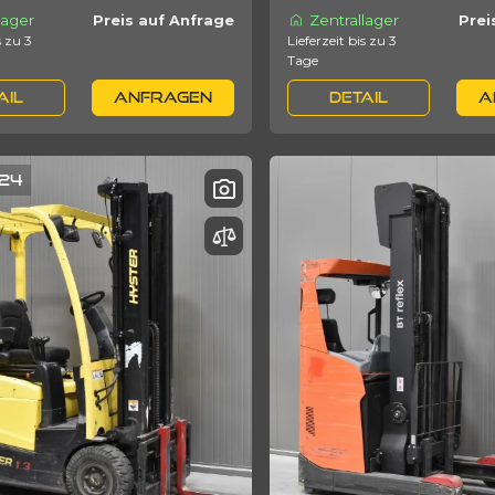
lager
Zentrallager
Preis auf Anfrage
Prei
Lieferzeit bis zu 3
Tage
AIL
ANFRAGEN
DETAIL
A
24