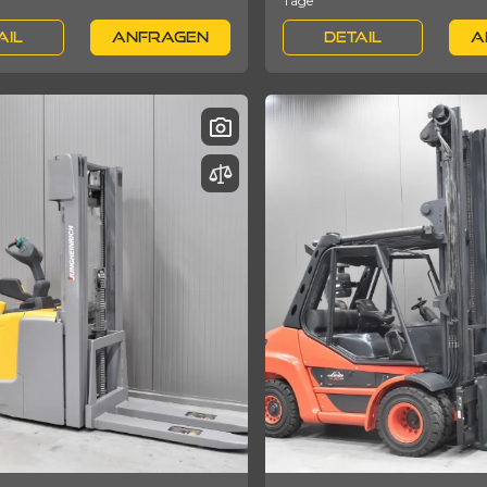
Tage
AIL
ANFRAGEN
DETAIL
A