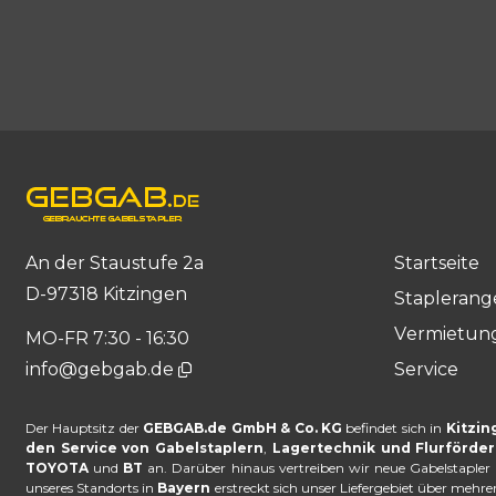
An der Staustufe 2a
Startseite
D-97318 Kitzingen
Stapleran
Vermietun
MO-FR 7:30 - 16:30
info@gebgab.de
service
Der Hauptsitz der
GEBGAB.de GmbH & Co. KG
befindet sich in
Kitzin
den Service von Gabelstaplern
,
Lagertechnik und Flurförde
TOYOTA
und
BT
an. Darüber hinaus vertreiben wir neue Gabelstapl
unseres Standorts in
Bayern
erstreckt sich unser Liefergebiet über mehr