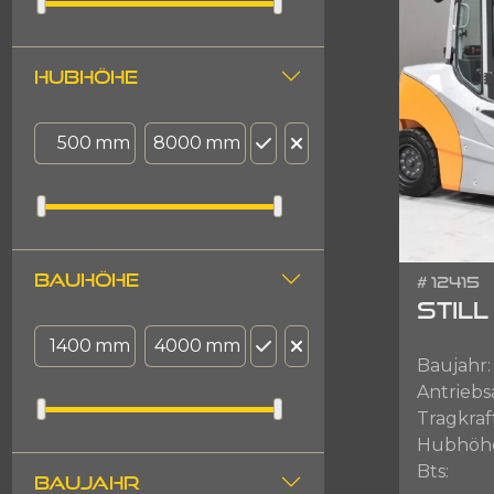
HUBHÖHE
mm
mm
BAUHÖHE
# 12415
STILL
mm
mm
Baujahr:
Antriebs
Tragkraf
Hubhöh
Bts:
BAUJAHR