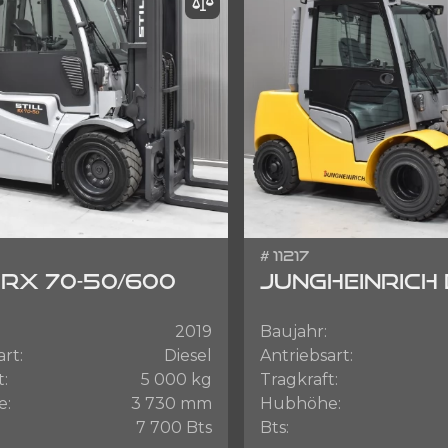
# 11217
 RX 70-50/600
JUNGHEINRICH
2019
Baujahr:
art:
Diesel
Antriebsart:
t:
5 000 kg
Tragkraft:
e:
3 730 mm
Hubhöhe:
7 700 Bts
Bts: