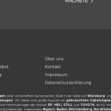
NÄCHSTE
Über uns
gebot
Kontakt
g
Impressum
Datenschutzerklärung
gen
, einer wirtschaftlich dynamischen Stadt in der Nähe von
Würzburg
. Un
rzeugen
. Wir bieten eine große Auswahl an
gebrauchten Gabelstapl
er und Hochhubwagen der Marken
EP
,
HELI
,
STILL
und
TOYOTA
, die für i
ere Bundesländer, insbesondere
Bayern
,
Baden-Württemberg
,
Nordrhein