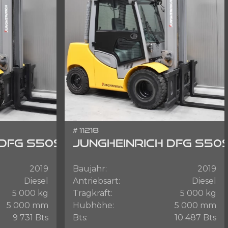
# 11218
 DFG S50S
JUNGHEINRICH DFG S50
2019
Baujahr:
2019
Diesel
Antriebsart:
Diesel
5 000 kg
Tragkraft:
5 000 kg
5 000 mm
Hubhöhe:
5 000 mm
9 731 Bts
Bts:
10 487 Bts