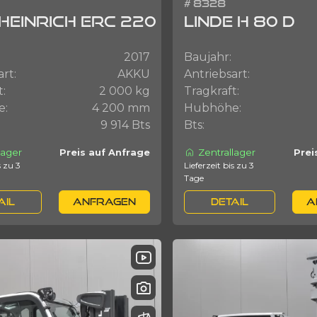
# 8328
HEINRICH ERC 220
LINDE H 80 D
2017
Baujahr:
art:
AKKU
Antriebsart:
t:
2 000 kg
Tragkraft:
e:
4 200 mm
Hubhöhe:
9 914 Bts
Bts:
lager
Zentrallager
Preis auf Anfrage
Prei
Lieferzeit bis zu 3
Tage
AIL
ANFRAGEN
DETAIL
A