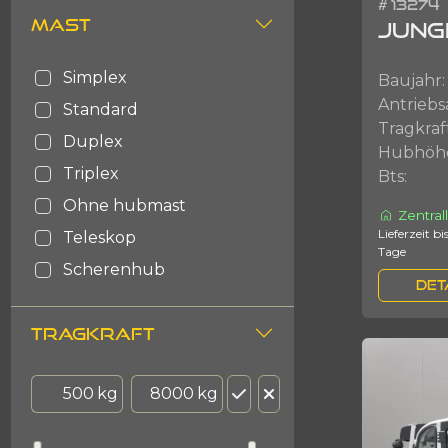
# 13274
MAST
HELI
JUNG
BT
simplex
Baujahr:
HYSTER
Antriebs
standard
NISSAN
Tragkraf
duplex
CATERPILLAR
Hubhöh
triplex
Bts:
YALE
ohne hubmast
ACTIL
Zentral
Lieferzeit bis zu 3
teleskop
BENDI
Tage
scherenhub
HAULOTTE
DET
JLG
TRAGKRAFT
KALMAR
SIMAI
kg
kg