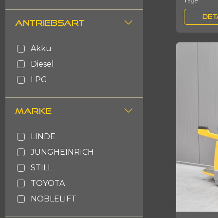
Tage
arbeitsbühnen
DET
ANTRIEBSART
schlepper
andere
akku
diesel
LPG
MARKE
LINDE
JUNGHEINRICH
STILL
TOYOTA
NOBLELIFT
EP