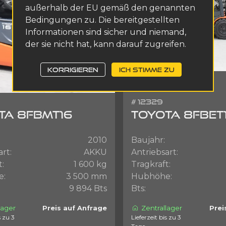
außerhalb der EU gemäß den genannten
Bedingungen zu. Die bereitgestellten
Informationen sind sicher und niemand,
der sie nicht hat, kann darauf zugreifen.
KORRIGIEREN
ICH STIMME ZU
# 12329
TA 8FBMT16
TOYOTA 8FBET
2010
Baujahr:
art:
AKKU
Antriebsart:
t:
1 600 kg
Tragkraft:
e:
3 500 mm
Hubhöhe:
9 894 Bts
Bts:
lager
Zentrallager
Preis auf Anfrage
Prei
Lieferzeit bis zu 3