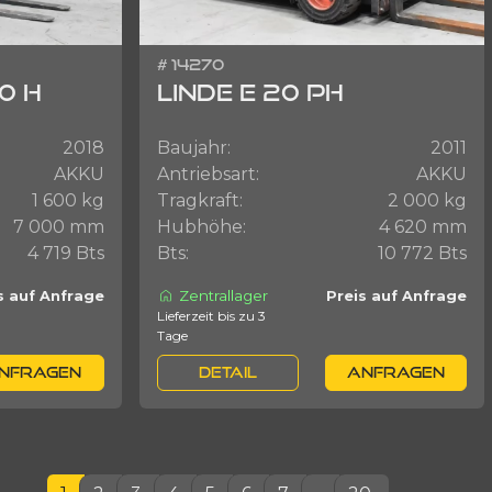
# 14270
0 H
LINDE E 20 PH
2018
Baujahr:
2011
AKKU
Antriebsart:
AKKU
1 600 kg
Tragkraft:
2 000 kg
7 000 mm
Hubhöhe:
4 620 mm
4 719 Bts
Bts:
10 772 Bts
Zentrallager
s auf Anfrage
Preis auf Anfrage
Lieferzeit bis zu 3
Tage
NFRAGEN
DETAIL
ANFRAGEN