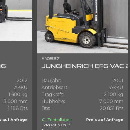
# 10537
16
JUNGHEINRICH EFG-VAC 
2012
Baujahr:
2001
AKKU
Antriebsart:
AKKU
1 600 kg
Tragkraft:
2 100 kg
3 000 mm
Hubhöhe:
7 000 mm
1 188 Bts
Bts:
20 851 Bts
Zentrallager
s auf Anfrage
Preis auf Anfrage
Lieferzeit bis zu 3