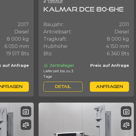
# 13552
KALMAR DCE 80-6HE
2017
Baujahr:
2011
Diesel
Antriebsart:
Diesel
8 000 kg
Tragkraft:
8 000 kg
6 050 mm
Hubhöhe:
4 150 mm
19 517 Bts
Bts:
6 360 Bts
Zentrallager
s auf Anfrage
Preis auf Anfrage
Lieferzeit bis zu 3
Tage
NFRAGEN
DETAIL
ANFRAGEN