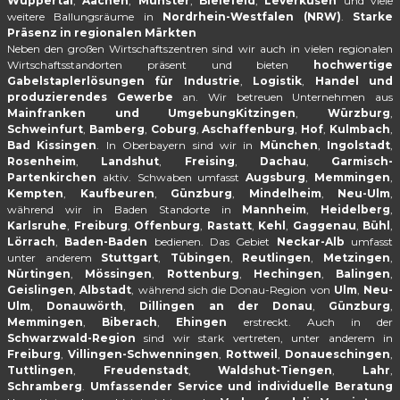
Wuppertal
,
Aachen
,
Münster
,
Bielefeld
,
Leverkusen
und viele
weitere Ballungsräume in
Nordrhein-Westfalen (NRW)
.
Starke
Präsenz in regionalen Märkten
Neben den großen Wirtschaftszentren sind wir auch in vielen regionalen
Wirtschaftsstandorten präsent und bieten
hochwertige
Gabelstaplerlösungen für Industrie
,
Logistik
,
Handel und
produzierendes Gewerbe
an. Wir betreuen Unternehmen aus
Mainfranken und UmgebungKitzingen
,
Würzburg
,
Schweinfurt
,
Bamberg
,
Coburg
,
Aschaffenburg
,
Hof
,
Kulmbach
,
Bad Kissingen
. In Oberbayern sind wir in
München
,
Ingolstadt
,
Rosenheim
,
Landshut
,
Freising
,
Dachau
,
Garmisch-
Partenkirchen
aktiv. Schwaben umfasst
Augsburg
,
Memmingen
,
Kempten
,
Kaufbeuren
,
Günzburg
,
Mindelheim
,
Neu-Ulm
,
während wir in Baden Standorte in
Mannheim
,
Heidelberg
,
Karlsruhe
,
Freiburg
,
Offenburg
,
Rastatt
,
Kehl
,
Gaggenau
,
Bühl
,
Lörrach
,
Baden-Baden
bedienen. Das Gebiet
Neckar-Alb
umfasst
unter anderem
Stuttgart
,
Tübingen
,
Reutlingen
,
Metzingen
,
Nürtingen
,
Mössingen
,
Rottenburg
,
Hechingen
,
Balingen
,
Geislingen
,
Albstadt
, während sich die Donau-Region von
Ulm
,
Neu-
Ulm
,
Donauwörth
,
Dillingen an der Donau
,
Günzburg
,
Memmingen
,
Biberach
,
Ehingen
erstreckt. Auch in der
Schwarzwald-Region
sind wir stark vertreten, unter anderem in
Freiburg
,
Villingen-Schwenningen
,
Rottweil
,
Donaueschingen
,
Tuttlingen
,
Freudenstadt
,
Waldshut-Tiengen
,
Lahr
,
Schramberg
.
Umfassender Service und individuelle Beratung