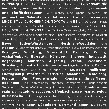
Würzburg
. Unser Unternehmen ist spezialisiert auf den
Verkauf
,
die
Vermietung und den Service von Gabelstaplern
,
Lagertechnik
und Flurförderzeugen
. Wir bieten eine große Auswahl an
gebrauchten Gabelstaplern führender Premiummarken
wie
LINDE
,
STILL
,
JUNGHEINRICH
,
TOYOTA
und
BT
an. Darüber hinaus
vertreiben wir neue Gabelstapler und Hochhubwagen der Marken
EP
,
HELI
,
STILL
und
TOYOTA
, die für ihre Zuverlässigkeit, Effizienz und
innovative Technologie bekannt sind. Trotz unseres Standorts in
Bayern
erstreckt sich unser Liefergebiet über mehrere Bundesländer, insbesondere
Bayern
,
Baden-Württemberg
,
Nordrhein-Westfalen
und
Hessen
. Zu den wichtigsten Wirtschaftszentren, die wir beliefern, gehören
Kitzingen
,
Würzburg
,
Schweinfurt
,
Bamberg
,
Coburg
,
Aschaffenburg
,
Bayreuth
,
Nürnberg
,
Erlangen
,
Ingolstadt
,
Regensburg
,
München
,
Augsburg
,
Passau
,
Rosenheim
,
Straubing
,
Schwabach
sowie viele weitere bayerische Städte. Darüber
hinaus betreuen wir auch Kunden in
Stuttgart
,
Heilbronn
,
Ludwigsburg
,
Pforzheim
,
Karlsruhe
,
Mannheim
,
Heidelberg
,
Freiburg
,
Ulm
,
Friedrichshafen
,
Konstanz
,
Sindelfingen
,
Böblingen
und zahlreichen anderen wirtschaftlich bedeutenden
Regionen in Baden-Württemberg. In Hessen sind wir in
Frankfurt am
Main
,
Darmstadt
,
Wiesbaden
,
Offenbach
,
Kassel
,
Hanau
,
Fulda
,
Rüsselsheim
und umliegenden Städten tätig. Unsere Dienstleistungen
erstrecken sich ebenfalls auf das gesamte Rheinland und Ruhrgebiet,
darunter
Köln
,
Bonn
,
Düsseldorf
,
Dortmund
,
Essen
,
Duisburg
,