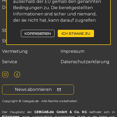
An der Staustufe 2a
MO-FR 7:30 - 16:30
außerhalb der EU gemäß den genannten
D-97318 Kitzingen
info@gebgab.de
Bedingungen zu. Die bereitgestellten
Informationen sind sicher und niemand,
der sie nicht hat, kann darauf zugreifen.
Startseite
Über uns
KORRIGIEREN
ICH STIMME ZU
Staplerangebot
Kontakt
Vermietung
Impressum
service
Datenschutzerklärung
News abonnieren
Copyright © Gebgab.de - Alle Rechte vorbehalten
Der Hauptsitz der
GEBGAB.de GmbH & Co. KG
befindet sich in
Kitzingen
, einer wirtschaftlich dynamischen Stadt in der Nähe von